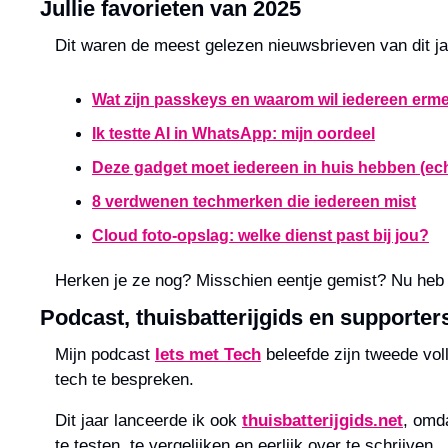
Jullie favorieten van 2025
Dit waren de meest gelezen nieuwsbrieven van dit ja
Wat zijn passkeys en waarom wil iedereen erm
Ik testte AI in WhatsApp: mijn oordeel
Deze gadget moet iedereen in huis hebben (ech
8 verdwenen techmerken die iedereen mist
Cloud foto-opslag: welke dienst past bij jou?
Herken je ze nog? Misschien eentje gemist? Nu heb j
Podcast, thuisbatterijgids en supporter
Mijn podcast 
Iets met Tech
 beleefde zijn tweede vo
tech te bespreken.
Dit jaar lanceerde ik ook 
thuisbatterijgids.net
, omda
te testen, te vergelijken en eerlijk over te schrijven.