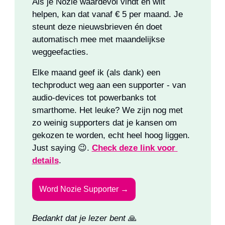
Als je Nozie waardevol vindt en wilt 
helpen, kan dat vanaf € 5 per maand. Je 
steunt deze nieuwsbrieven én doet 
automatisch mee met maandelijkse 
weggeefacties.
Elke maand geef ik (als dank) een 
techproduct weg aan een supporter - van 
audio-devices tot powerbanks tot 
smarthome. Het leuke? We zijn nog met 
zo weinig supporters dat je kansen om 
gekozen te worden, echt heel hoog liggen. 
Just saying 
😉
. 
Check deze link voor 
details
.
Word Nozie Supporter →
Bedankt dat je lezer bent 
🙏