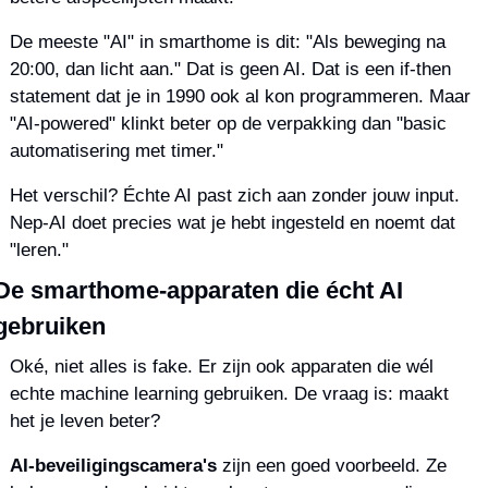
De meeste "AI" in smarthome is dit: "Als beweging na 
20:00, dan licht aan." Dat is geen AI. Dat is een if-then 
statement dat je in 1990 ook al kon programmeren. Maar 
"AI-powered" klinkt beter op de verpakking dan "basic 
automatisering met timer."
Het verschil? Échte AI past zich aan zonder jouw input. 
Nep-AI doet precies wat je hebt ingesteld en noemt dat 
"leren."
De smarthome-apparaten die écht AI 
gebruiken
Oké, niet alles is fake. Er zijn ook apparaten die wél 
echte machine learning gebruiken. De vraag is: maakt 
het je leven beter?
AI-beveiligingscamera's
 zijn een goed voorbeeld. Ze 