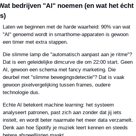
Wat bedrijven "AI" noemen (en wat het écht 
is)
Laten we beginnen met de harde waarheid: 90% van wat 
"AI" genoemd wordt in smarthome-apparaten is gewoon 
een timer met extra stappen.
Die slimme lamp die "automatisch aanpast aan je ritme"? 
Dat is een geleidelijke dimcurve die om 22:00 start. Geen 
AI, gewoon een schema met fancy marketing. Die 
deurbel met "slimme bewegingsdetectie"? Dat is vaak 
gewoon pixelvergelijking tussen frames, oudere 
technologie dus.
Echte AI betekent machine learning: het systeem 
analyseert patronen, past zich aan zonder dat jij iets 
instelt, en wordt beter naarmate het meer data verzamelt. 
Denk aan hoe Spotify je muziek leert kennen en steeds 
betere afspeellijsten maakt.